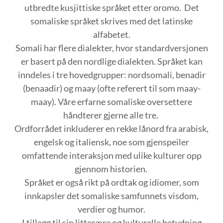
utbredte kusjittiske språket etter oromo. Det
somaliske språket skrives med det latinske
alfabetet.
Somali har flere dialekter, hvor standardversjonen
er basert på den nordlige dialekten. Språket kan
inndeles i tre hovedgrupper: nordsomali, benadir
(benaadir) og maay (ofte referert til som maay-
maay). Våre erfarne somaliske oversettere
håndterer gjerne alle tre.
Ordforrådet inkluderer en rekke lånord fra arabisk,
engelsk og italiensk, noe som gjenspeiler
omfattende interaksjon med ulike kulturer opp
gjennom historien.
Språket er også rikt på ordtak og idiomer, som
innkapsler det somaliske samfunnets visdom,
verdier og humor.
I tillegg til sin litterære og kulturelle betydning