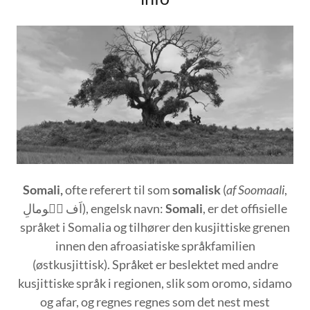
Somali,
ofte referert til som
somalisk
(
af Soomaali
,
اَف سٝومالِ), engelsk navn:
Somali
, er det offisielle
språket i Somalia og tilhører den kusjittiske grenen
innen den afroasiatiske språkfamilien
(østkusjittisk). Språket er beslektet med andre
kusjittiske språk i regionen, slik som oromo, sidamo
og afar, og regnes regnes som det nest mest