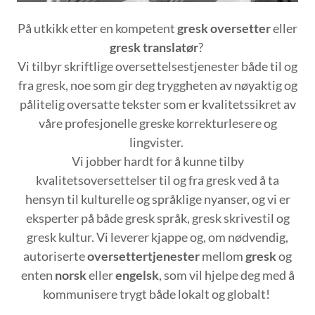
På utkikk etter en kompetent
gresk oversetter
eller
gresk translatør
?
Vi tilbyr skriftlige oversettelsestjenester både til og
fra gresk, noe som gir deg tryggheten av nøyaktig og
pålitelig oversatte tekster som er kvalitetssikret av
våre profesjonelle greske korrekturlesere og
lingvister.
Vi jobber hardt for å kunne tilby
kvalitetsoversettelser til og fra gresk ved å ta
hensyn til kulturelle og språklige nyanser, og vi er
eksperter på både gresk språk, gresk skrivestil og
gresk kultur. Vi leverer kjappe og, om nødvendig,
autoriserte
oversettertjenester
mellom
gresk
og
enten
norsk
eller
engelsk
, som vil hjelpe deg med å
kommunisere trygt både lokalt og globalt!